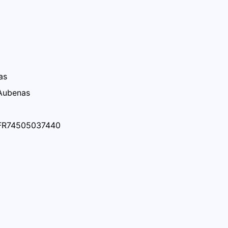
as
Aubenas
 FR74505037440