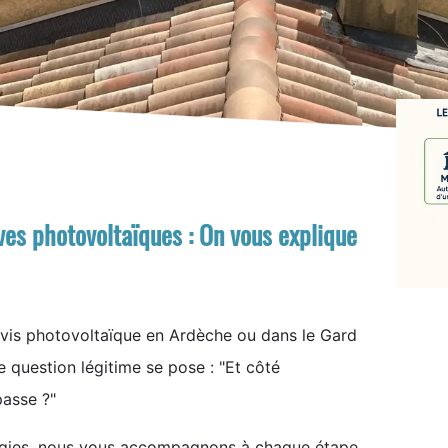
Panneaux solaires sur toiture tuiles.JPG
es photovoltaïques : On vous explique
vis photovoltaïque en Ardèche ou dans le Gard
ne question légitime se pose : "Et côté
passe ?"
rgies, nous vous accompagnons à chaque étape